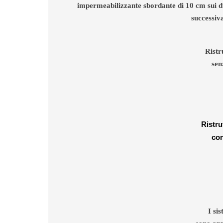
impermeabilizzante sbordante di 10 cm sui due l
successiva
Ristr
sen
Ristru
con
I si