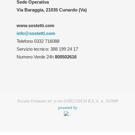
Sede Operativa
Via Baraggia, 21035 Cunardo (Va)
www.sostetti.com
info@sostetti.com
Telefono 0332 716088
Servizio tecnico: 388 199 24 17
Numero Verde 24h
800502616
Società Orizzonti srl. p.iva 03492530120 R.E.A. n. 355900
powered by
-