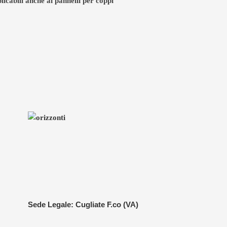
licabili anche ai pannelli per coppi
Sede Legale: Cugliate F.co (VA)