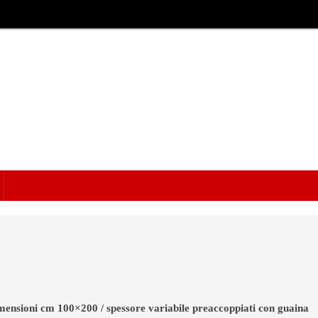
imensioni cm 100×200 / spessore variabile preaccoppiati con guaina